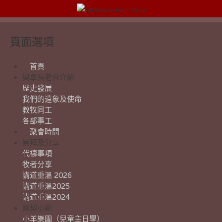
頁面選項
首頁
奧華長老會介紹
歷史發展
我們的遠象及使命
教牧同工
各部事工
聚會時間
崇拜及分享
代禱事項
牧者分享
講道重溫 2026
講道重溫2025
講道重溫2024
團契小組
小羊樂園（兒童主日學）